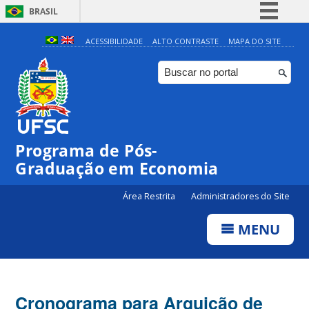
BRASIL
Simplifique!
ACESSIBILIDADE
ALTO CONTRASTE
MAPA DO SITE
Comunica BR
Participe
Acesso à informação
Legislação
Programa de Pós-
Canais
Graduação em Economia
Área Restrita
Administradores do Site
MENU
Cronograma para Arguição de