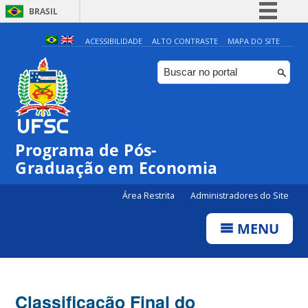
BRASIL
Simplifique!
ACESSIBILIDADE
ALTO CONTRASTE
MAPA DO SITE
Comunica BR
Participe
Acesso à informação
Legislação
Programa de Pós-
Canais
Graduação em Economia
Área Restrita
Administradores do Site
MENU
Classificação Final do