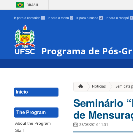
BRASIL
Ir para o conteúdo
1
Ir para o menu
2
Ir para a busca
3
Ir para o rodapé
4
Programa de Pós-G
Notícias
Sem categ
Início
Seminário “
de Mensuraç
The Program
About the Program
28/03/2016 11:51
Staff