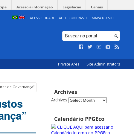
cipe
Acesso à informação
Legislação
Canais
ACESSIBILIDADE
ALTO CONTRASTE
MAPA DO SITE
Private Area
Site Administrators
turas de Governança”
Archives
ustos
Archives
ança”
Calendário PPGEco
CLIQUE AQUI para acessar o
Calendário Interno do PPGEco