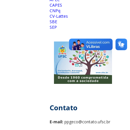
CAPES
CNPq
CV-Lattes
SBE
SEP
Contato
E-mail:
ppgeco@contato.ufsc.br