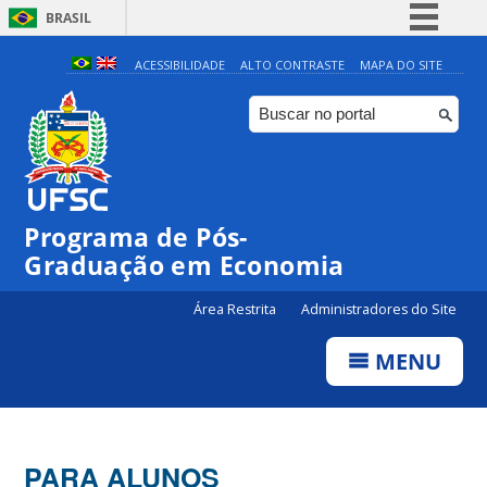
BRASIL
Simplifique!
ACESSIBILIDADE
ALTO CONTRASTE
MAPA DO SITE
Comunica BR
Participe
Acesso à informação
Legislação
Programa de Pós-
Canais
Graduação em Economia
Área Restrita
Administradores do Site
MENU
PARA ALUNOS