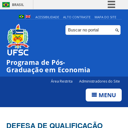
BRASIL
Simplifique!
ACESSIBILIDADE
ALTO CONTRASTE
MAPA DO SITE
Comunica BR
Participe
Acesso à informação
Legislação
Programa de Pós-
Canais
Graduação em Economia
Área Restrita
Administradores do Site
MENU
DEFESA DE QUALIFICAÇÃO