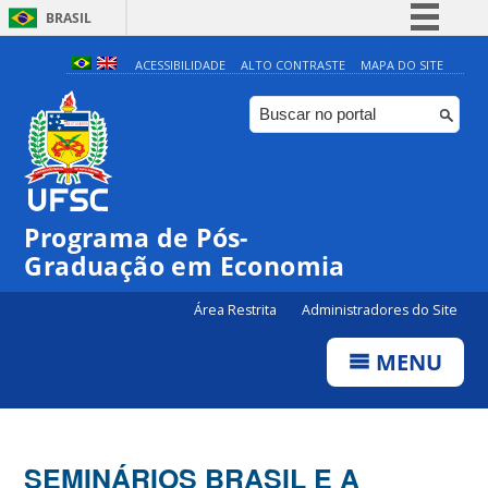
BRASIL
Simplifique!
ACESSIBILIDADE
ALTO CONTRASTE
MAPA DO SITE
Comunica BR
Participe
Acesso à informação
Legislação
Programa de Pós-
Canais
Graduação em Economia
Área Restrita
Administradores do Site
MENU
SEMINÁRIOS BRASIL E A