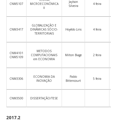
Jaylson
CNM5107
MICROECONÔMICA
4 feira
14:00/18:0
Silveira
II
GLOBALIZAÇÃO E
CNM3417
DINÂMICAS SÓCIO-
Hoyêdo Lins
4 feira
08:20/12:0
TERRITORIAIS
METODOS
CNM4101
COMPUTACIONAIS
Milton Biage
2 feira
14:00/18:0
CNM5109
em ECONOMIA
ECONOMIA DA
Pablo
CNM3306
5 feira
14:00/18:0
INOVAÇÃO
Bittencourt
CNM3500
DISSERTAÇÃO/TESE
2017.2