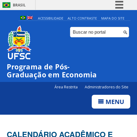
BRASIL
Simplifique!
ACESSIBILIDADE
ALTO CONTRASTE
MAPA DO SITE
Comunica BR
Participe
Acesso à informação
Legislação
Programa de Pós-
Canais
Graduação em Economia
Área Restrita
Administradores do Site
MENU
CALENDÁRIO ACADÊMICO E