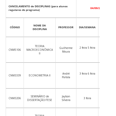
CANCELAMENTO de DISCIPLINAS (para alunos
04/09/2017
regulares do programa)
NOME DA
CÓDIGO
PROFESSOR
DIA/SEMANA
HORA
DISCIPLINA
10:00/12:0
TEORIA
2 feira 5 feira
Guilherme
10:00/12:0
CNM5106
MACROECONÔMICA
Moura
II
18:30/20:3
André
3 feira 6 feira
CNM3339
ECONOMETRIA II
16:00/18:0
Portela
SEMINÁRIO de
Jaylson
CNM3206
3 feira
14:00/16:0
DISSERTAÇÃO/TESE
Silveira
TEORIA