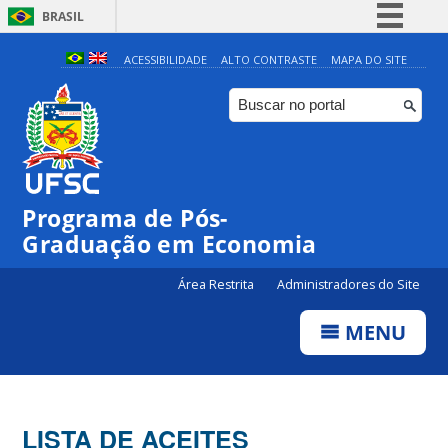
BRASIL
Simplifique!
ACESSIBILIDADE
ALTO CONTRASTE
MAPA DO SITE
Comunica BR
Participe
Acesso à informação
Legislação
Programa de Pós-
Canais
Graduação em Economia
Área Restrita
Administradores do Site
MENU
LISTA DE ACEITES