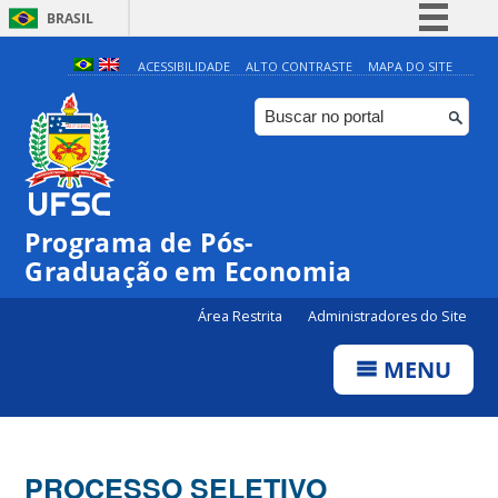
BRASIL
Simplifique!
ACESSIBILIDADE
ALTO CONTRASTE
MAPA DO SITE
Comunica BR
Participe
Acesso à informação
Legislação
Programa de Pós-
Canais
Graduação em Economia
Área Restrita
Administradores do Site
MENU
PROCESSO SELETIVO