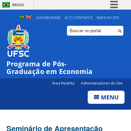
BRASIL
Simplifique!
ACESSIBILIDADE
ALTO CONTRASTE
MAPA DO SITE
Comunica BR
Participe
Acesso à informação
Legislação
Programa de Pós-
Canais
Graduação em Economia
Área Restrita
Administradores do Site
MENU
Seminário de Apresentação