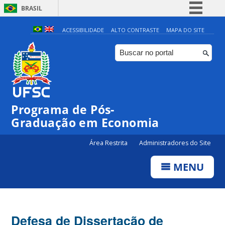
BRASIL
Simplifique!
ACESSIBILIDADE
ALTO CONTRASTE
MAPA DO SITE
Comunica BR
Participe
Acesso à informação
Legislação
Programa de Pós-
Canais
Graduação em Economia
Área Restrita
Administradores do Site
MENU
Defesa de Dissertação de