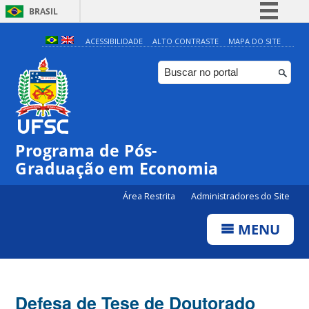
BRASIL
Simplifique!
ACESSIBILIDADE
ALTO CONTRASTE
MAPA DO SITE
Comunica BR
Participe
Acesso à informação
Legislação
Programa de Pós-
Canais
Graduação em Economia
Área Restrita
Administradores do Site
MENU
Defesa de Tese de Doutorado