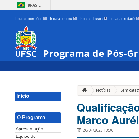
BRASIL
Ir para o conteúdo
1
Ir para o menu
2
Ir para a busca
3
Ir para o rodapé
4
Programa de Pós-G
Notícias
Sem categ
Início
Qualificaçã
Marco Auré
O Programa
Apresentação
26/04/2023 13:36
Equipe de