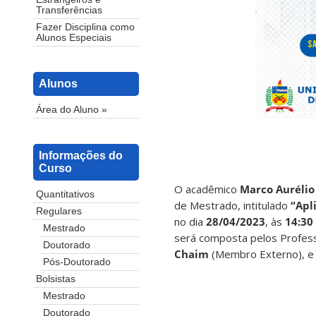
Transferências
Fazer Disciplina como
Alunos Especiais
Alunos
Área do Aluno »
Informações do
Curso
O acadêmico
Marco Aurélio
Quantitativos
de Mestrado, intitulado
“Apl
Regulares
no dia
28/04/2023
,
às
14:30
Mestrado
será composta pelos Profe
Doutorado
Chaim
(Membro Externo), 
Pós-Doutorado
Bolsistas
Mestrado
Doutorado