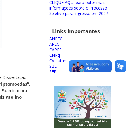
CLIQUE AQUI para obter mais
informações sobre o Processo
Seletivo para ingresso em 2027
Links importantes
ANPEC
APEC
CAPES
CNPq
CV-Lattes
SBE
SEP
e Dissertação
riptomoedas”
,
a Examinadora
iz Paolino