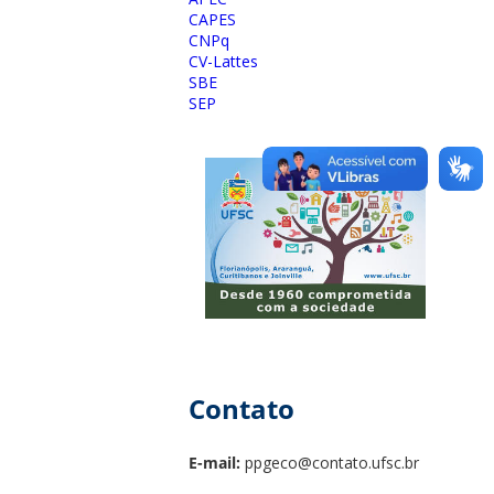
CAPES
CNPq
CV-Lattes
SBE
SEP
Contato
E-mail:
ppgeco@contato.ufsc.br