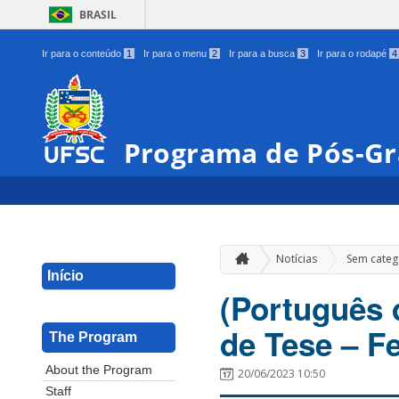
BRASIL
Ir para o conteúdo
1
Ir para o menu
2
Ir para a busca
3
Ir para o rodapé
4
Programa de Pós-G
Notícias
Sem categ
Início
(Português d
de Tese – Fe
The Program
About the Program
20/06/2023 10:50
Staff