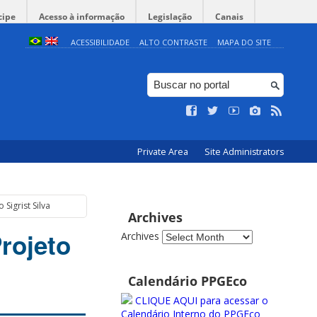
cipe
Acesso à informação
Legislação
Canais
ACESSIBILIDADE
ALTO CONTRASTE
MAPA DO SITE
Private Area
Site Administrators
Sigrist Silva
Archives
Projeto
Archives
Calendário PPGEco
CLIQUE AQUI para acessar o
Calendário Interno do PPGEco