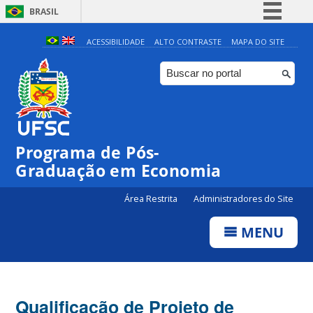
BRASIL
Simplifique!
ACESSIBILIDADE
ALTO CONTRASTE
MAPA DO SITE
Comunica BR
Participe
Acesso à informação
Legislação
Programa de Pós-
Canais
Graduação em Economia
Área Restrita
Administradores do Site
MENU
Qualificação de Projeto de