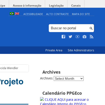
cipe
Acesso à informação
Legislação
Canais
ACESSIBILIDADE
ALTO CONTRASTE
MAPA DO SITE
Private Area
Site Administrators
recida Wendler
Archives
Projeto
Archives
Calendário PPGEco
CLIQUE AQUI para acessar o
Calendário Interno do PPGEco