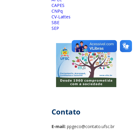
CAPES
CNPq
CV-Lattes
SBE
SEP
Contato
E-mail:
ppgeco@contato.ufsc.br