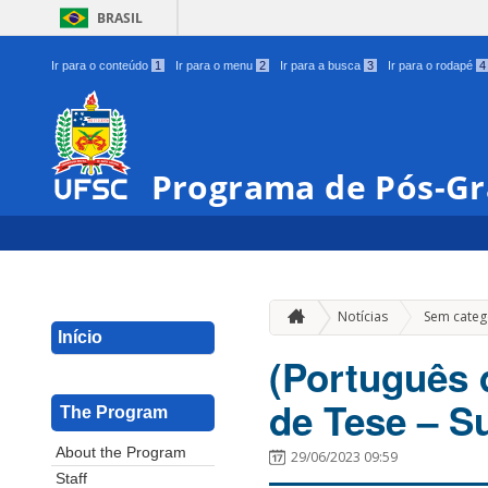
BRASIL
Ir para o conteúdo
1
Ir para o menu
2
Ir para a busca
3
Ir para o rodapé
4
Programa de Pós-G
Notícias
Sem categ
Início
(Português d
de Tese – S
The Program
About the Program
29/06/2023 09:59
Staff