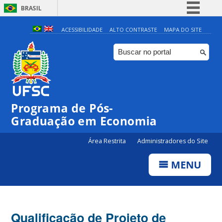
BRASIL
Simplifique!
ACESSIBILIDADE
ALTO CONTRASTE
MAPA DO SITE
Comunica BR
Participe
Acesso à informação
Legislação
Programa de Pós-
Canais
Graduação em Economia
Área Restrita
Administradores do Site
MENU
Qualificação de Projeto de