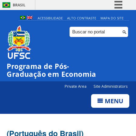
BRASIL
Simplifique!
ACESSIBILIDADE
ALTO CONTRASTE
MAPA DO SITE
Comunica BR
Participe
Acesso à informação
Legislação
Programa de Pós-
Canais
Graduação em Economia
Private Area
Site Administrators
MENU
(Português do Brasil)