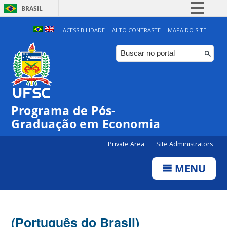
BRASIL
Simplifique!
ACESSIBILIDADE
ALTO CONTRASTE
MAPA DO SITE
Comunica BR
Participe
Acesso à informação
Legislação
Programa de Pós-
Canais
Graduação em Economia
Private Area
Site Administrators
MENU
(Português do Brasil)