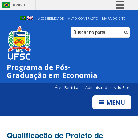
BRASIL
Simplifique!
ACESSIBILIDADE
ALTO CONTRASTE
MAPA DO SITE
Comunica BR
Participe
Acesso à informação
Legislação
Programa de Pós-
Canais
Graduação em Economia
Área Restrita
Administradores do Site
MENU
Qualificação de Projeto de