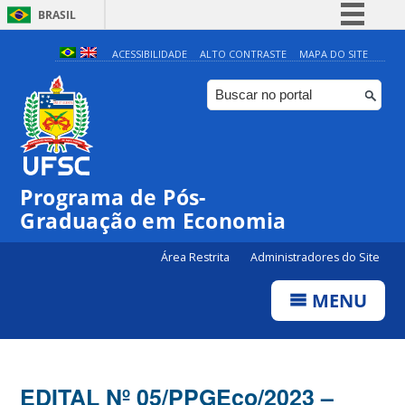
BRASIL
Simplifique!
ACESSIBILIDADE
ALTO CONTRASTE
MAPA DO SITE
Comunica BR
Participe
Acesso à informação
Legislação
Programa de Pós-
Canais
Graduação em Economia
Área Restrita
Administradores do Site
MENU
EDITAL Nº 05/PPGEco/2023 –