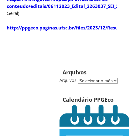
conteudo/editais/06112023_Edital_2263037_SEI_2261948_
Geral)
http://ppgeco.paginas.ufsc.br/files/2023/12/Resultado_
Arquivos
Arquivos
Calendário PPGEco