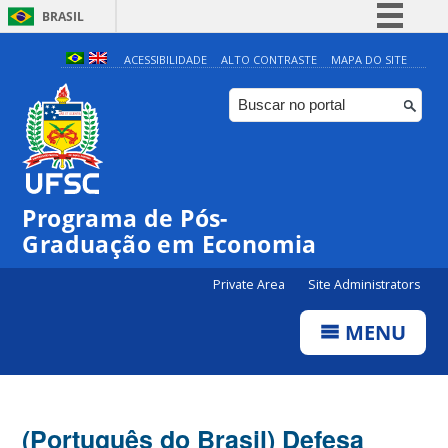
BRASIL
Simplifique!
ACESSIBILIDADE
ALTO CONTRASTE
MAPA DO SITE
Comunica BR
Participe
Acesso à informação
Legislação
Programa de Pós-
Canais
Graduação em Economia
Private Area
Site Administrators
MENU
(Português do Brasil) Defesa