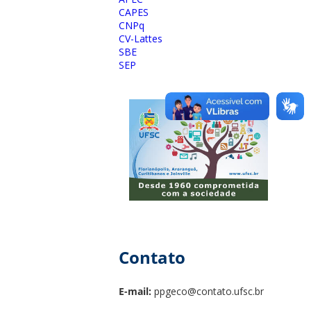
CAPES
CNPq
CV-Lattes
SBE
SEP
Contato
E-mail:
ppgeco@contato.ufsc.br