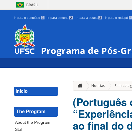
BRASIL
Ir para o conteúdo
1
Ir para o menu
2
Ir para a busca
3
Ir para o rodapé
4
Programa de Pós-G
Notícias
Sem categ
Início
(Português 
“Experiênci
The Program
ao final do
About the Program
Staff