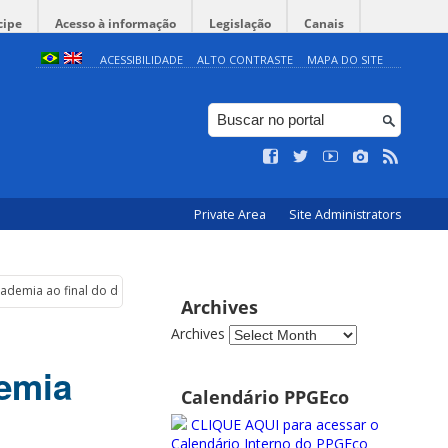
cipe
Acesso à informação
Legislação
Canais
ACESSIBILIDADE
ALTO CONTRASTE
MAPA DO SITE
Private Area
Site Administrators
academia ao final do doutorado”
Archives
Archives
demia
Calendário PPGEco
CLIQUE AQUI para acessar o
Calendário Interno do PPGEco