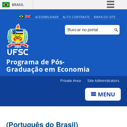
BRASIL
Simplifique!
ACESSIBILIDADE
ALTO CONTRASTE
MAPA DO SITE
Comunica BR
Participe
Acesso à informação
Legislação
Programa de Pós-
Canais
Graduação em Economia
Private Area
Site Administrators
MENU
(Português do Brasil)