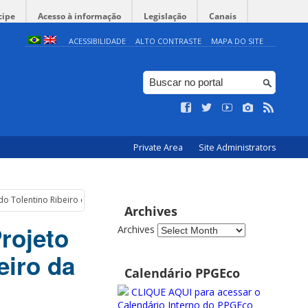
cipe
Acesso à informação
Legislação
Canais
ACESSIBILIDADE
ALTO CONTRASTE
MAPA DO SITE
Private Area
Site Administrators
do Tolentino Ribeiro da Silva
Archives
Projeto
Archives
eiro da
Calendário PPGEco
CLIQUE AQUI para acessar o
Calendário Interno do PPGEco