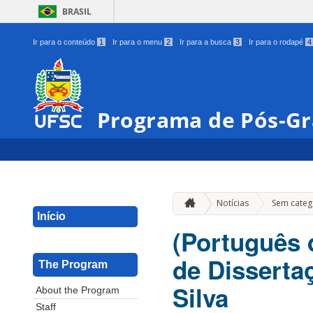
BRASIL
Ir para o conteúdo
1
Ir para o menu
2
Ir para a busca
3
Ir para o rodapé
4
Programa de Pós-G
Notícias
Sem categ
Início
(Português d
de Disserta
The Program
Silva
About the Program
Staff