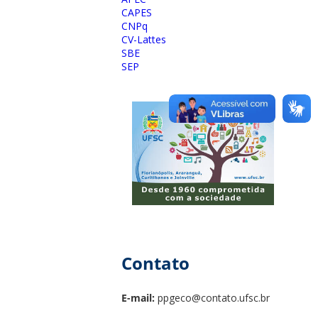
CAPES
CNPq
CV-Lattes
SBE
SEP
Contato
E-mail:
ppgeco@contato.ufsc.br