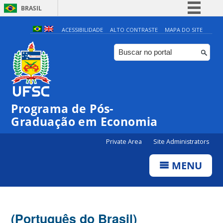
BRASIL
Simplifique!
ACESSIBILIDADE
ALTO CONTRASTE
MAPA DO SITE
Comunica BR
Participe
Acesso à informação
Legislação
Programa de Pós-
Canais
Graduação em Economia
Private Area
Site Administrators
MENU
(Português do Brasil)