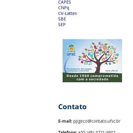
CAPES
CNPq
CV-Lattes
SBE
SEP
Contato
E-mail:
ppgeco@contato.ufsc.br
Telefone:
+55 (48) 3721-9901