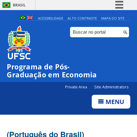
BRASIL
Simplifique!
ACESSIBILIDADE
ALTO CONTRASTE
MAPA DO SITE
Comunica BR
Participe
Acesso à informação
Legislação
Programa de Pós-
Canais
Graduação em Economia
Private Area
Site Administrators
MENU
(Português do Brasil)