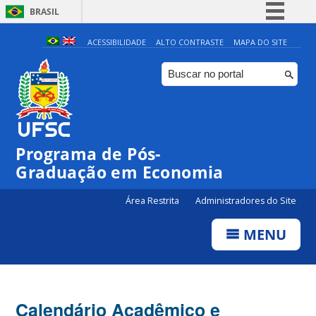
BRASIL
Simplifique!
ACESSIBILIDADE
ALTO CONTRASTE
MAPA DO SITE
Comunica BR
Participe
Acesso à informação
Legislação
Programa de Pós-
Canais
Graduação em Economia
Área Restrita
Administradores do Site
MENU
Calendário Acadêmico e