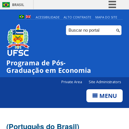
BRASIL
Simplifique!
ACESSIBILIDADE
ALTO CONTRASTE
MAPA DO SITE
Comunica BR
Participe
Acesso à informação
Legislação
Programa de Pós-
Canais
Graduação em Economia
Private Area
Site Administrators
MENU
(Português do Brasil)