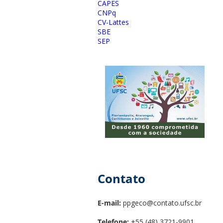
CAPES
CNPq
CV-Lattes
SBE
SEP
Contato
E-mail:
ppgeco@contato.ufsc.br
Telefone:
+55 (48) 3721-9901