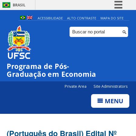
BRASIL
Simplifique!
ACESSIBILIDADE
ALTO CONTRASTE
MAPA DO SITE
Comunica BR
Participe
Acesso à informação
Legislação
Programa de Pós-
Canais
Graduação em Economia
Private Area
Site Administrators
MENU
(Português do Brasil) Edital Nº