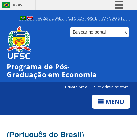
BRASIL
Simplifique!
ACESSIBILIDADE
ALTO CONTRASTE
MAPA DO SITE
Comunica BR
Participe
Acesso à informação
Legislação
Programa de Pós-
Canais
Graduação em Economia
Private Area
Site Administrators
MENU
(Português do Brasil)