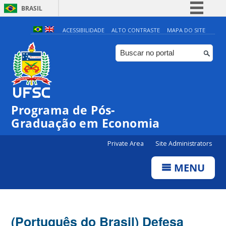
BRASIL
Simplifique!
ACESSIBILIDADE
ALTO CONTRASTE
MAPA DO SITE
Comunica BR
Participe
Acesso à informação
Legislação
Programa de Pós-
Canais
Graduação em Economia
Private Area
Site Administrators
MENU
(Português do Brasil) Defesa