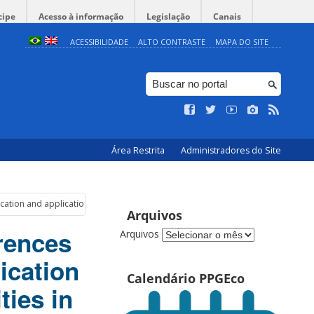
cipe
Acesso à informação
Legislação
Canais
ACESSIBILIDADE
ALTO CONTRASTE
MAPA DO SITE
Área Restrita
Administradores do Site
cation and application to the case of Priority List of Municipalities in the Brazi
Arquivos
rences
Arquivos
ication
Calendário PPGEco
ties in