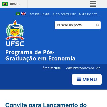
BRASIL
Simplifique!
ACESSIBILIDADE
ALTO CONTRASTE
MAPA DO SITE
Comunica BR
Participe
Acesso à informação
Legislação
Programa de Pós-
Canais
Graduação em Economia
Área Restrita
Administradores do Site
MENU
Convite para Lançamento do