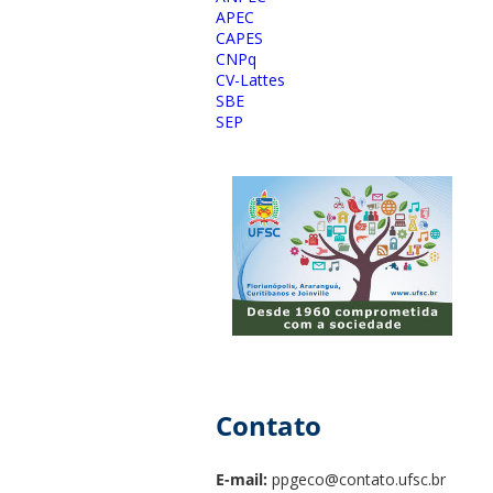
APEC
CAPES
CNPq
CV-Lattes
SBE
SEP
Contato
E-mail:
ppgeco@contato.ufsc.br