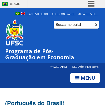
BRASIL
Simplifique!
ACESSIBILIDADE
ALTO CONTRASTE
MAPA DO SITE
Comunica BR
Participe
Acesso à informação
Legislação
Programa de Pós-
Canais
Graduação em Economia
Private Area
Site Administrators
MENU
(Português do Brasil)