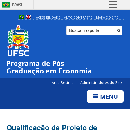
BRASIL
Simplifique!
ACESSIBILIDADE
ALTO CONTRASTE
MAPA DO SITE
Comunica BR
Participe
Acesso à informação
Legislação
Programa de Pós-
Canais
Graduação em Economia
Área Restrita
Administradores do Site
MENU
Qualificação de Projeto de