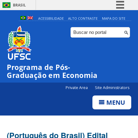
BRASIL
Simplifique!
ACESSIBILIDADE
ALTO CONTRASTE
MAPA DO SITE
Comunica BR
Participe
Acesso à informação
Legislação
Programa de Pós-
Canais
Graduação em Economia
Private Area
Site Administrators
MENU
(Português do Brasil) Edital