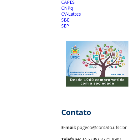
CAPES
CNPq
CV-Lattes
SBE
SEP
Contato
E-mail:
ppgeco@contato.ufsc.br
Telefone:
+55 (48) 3721-9901