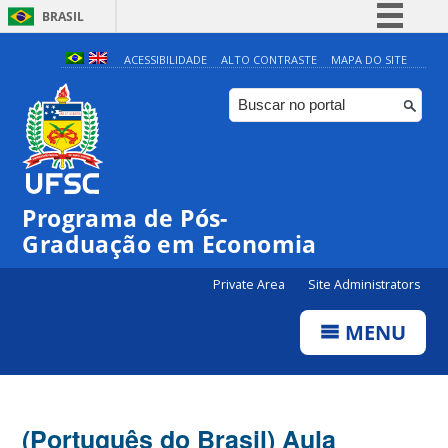
BRASIL
Simplifique!
ACESSIBILIDADE
ALTO CONTRASTE
MAPA DO SITE
Comunica BR
Participe
Acesso à informação
Legislação
Programa de Pós-
Canais
Graduação em Economia
Private Area
Site Administrators
MENU
(Português do Brasil) Aula