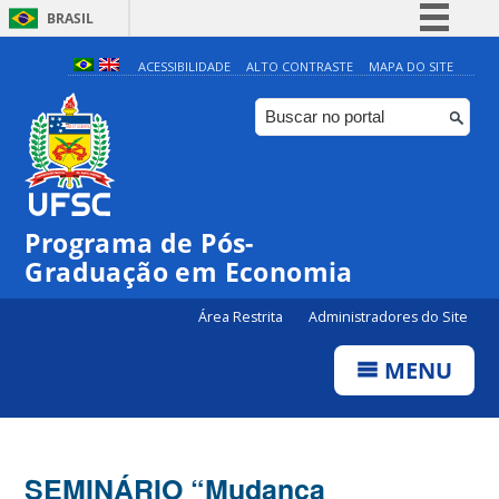
BRASIL
Simplifique!
ACESSIBILIDADE
ALTO CONTRASTE
MAPA DO SITE
Comunica BR
Participe
Acesso à informação
Legislação
Programa de Pós-
Canais
Graduação em Economia
Área Restrita
Administradores do Site
MENU
SEMINÁRIO “Mudança