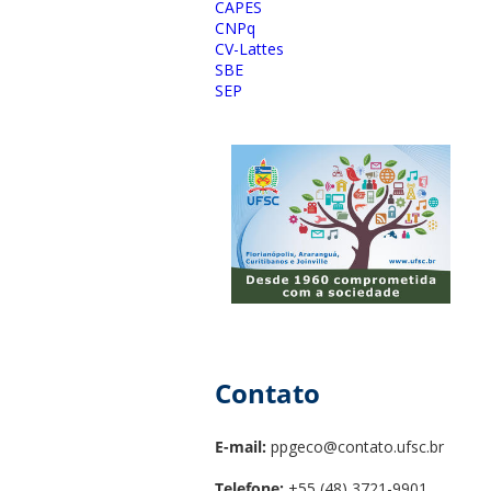
CAPES
CNPq
CV-Lattes
SBE
SEP
Contato
E-mail:
ppgeco@contato.ufsc.br
Telefone:
+55 (48) 3721-9901