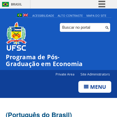
BRASIL
Simplifique!
ACESSIBILIDADE
ALTO CONTRASTE
MAPA DO SITE
Comunica BR
Participe
Acesso à informação
Legislação
Programa de Pós-
Canais
Graduação em Economia
Private Area
Site Administrators
MENU
(Português do Brasil)