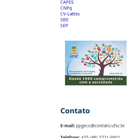
CAPES
CNPq
CV-Lattes
SBE
SEP
Contato
E-mail:
ppgeco@contato.ufsc.br
Telefone:
+55 (48) 3721-9901