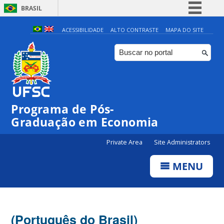
BRASIL
Simplifique!
ACESSIBILIDADE
ALTO CONTRASTE
MAPA DO SITE
Comunica BR
Participe
Acesso à informação
Legislação
Programa de Pós-
Canais
Graduação em Economia
Private Area
Site Administrators
MENU
(Português do Brasil)