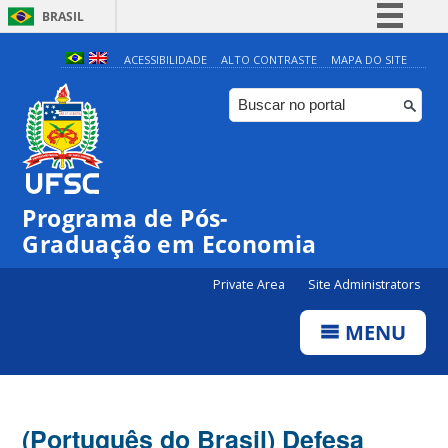
BRASIL
Simplifique!
ACESSIBILIDADE
ALTO CONTRASTE
MAPA DO SITE
Comunica BR
Participe
Acesso à informação
Legislação
Programa de Pós-
Canais
Graduação em Economia
Private Area
Site Administrators
MENU
(Português do Brasil) Defesa