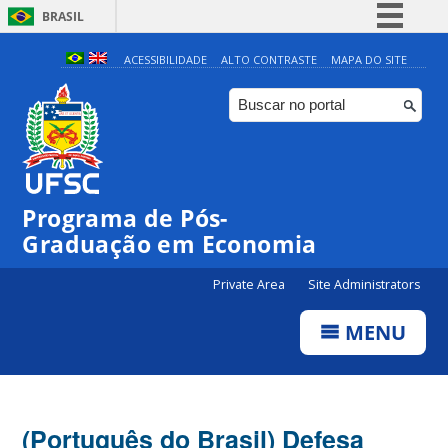
BRASIL
Simplifique!
ACESSIBILIDADE
ALTO CONTRASTE
MAPA DO SITE
Comunica BR
Participe
Acesso à informação
Legislação
Programa de Pós-
Canais
Graduação em Economia
Private Area
Site Administrators
MENU
(Português do Brasil) Defesa