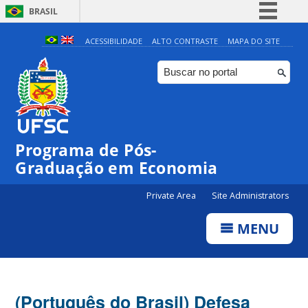
BRASIL
Simplifique!
ACESSIBILIDADE
ALTO CONTRASTE
MAPA DO SITE
Comunica BR
Participe
Acesso à informação
Legislação
Programa de Pós-
Canais
Graduação em Economia
Private Area
Site Administrators
MENU
(Português do Brasil) Defesa