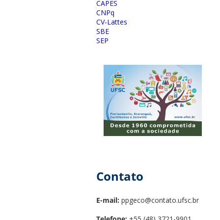
CAPES
CNPq
CV-Lattes
SBE
SEP
Contato
E-mail:
ppgeco@contato.ufsc.br
Telefone:
+55 (48) 3721-9901