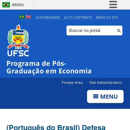
BRASIL
Simplifique!
ACESSIBILIDADE
ALTO CONTRASTE
MAPA DO SITE
Comunica BR
Participe
Acesso à informação
Legislação
Programa de Pós-
Canais
Graduação em Economia
Private Area
Site Administrators
MENU
(Português do Brasil) Defesa