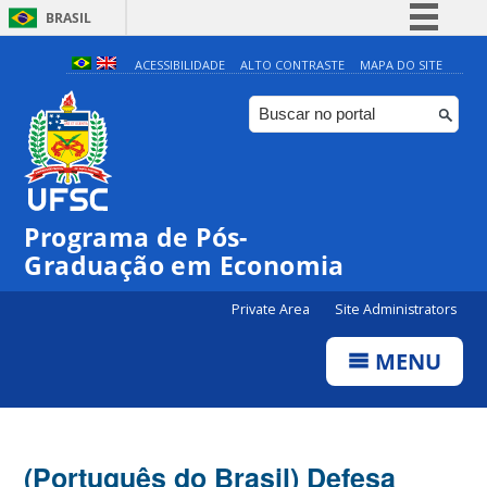
BRASIL
Simplifique!
ACESSIBILIDADE
ALTO CONTRASTE
MAPA DO SITE
Comunica BR
Participe
Acesso à informação
Legislação
Programa de Pós-
Canais
Graduação em Economia
Private Area
Site Administrators
MENU
(Português do Brasil) Defesa