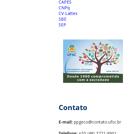
CAPES
CNPq
CV-Lattes
SBE
SEP
Contato
E-mail:
ppgeco@contato.ufsc.br
Telefone:
+55 (48) 3721-9901