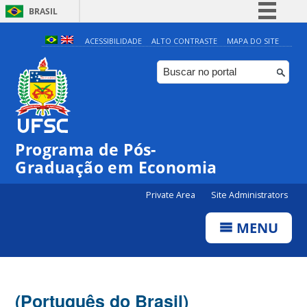
BRASIL
Simplifique!
ACESSIBILIDADE
ALTO CONTRASTE
MAPA DO SITE
Comunica BR
Participe
Acesso à informação
Legislação
Programa de Pós-
Canais
Graduação em Economia
Private Area
Site Administrators
MENU
(Português do Brasil)