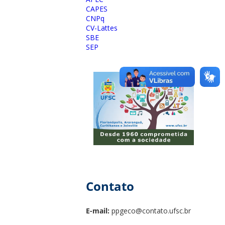
CAPES
CNPq
CV-Lattes
SBE
SEP
Contato
E-mail:
ppgeco@contato.ufsc.br