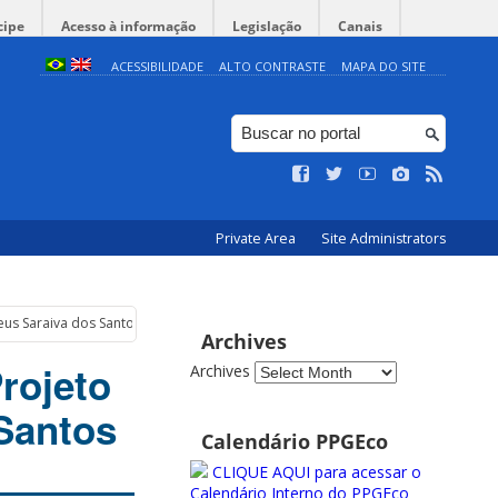
cipe
Acesso à informação
Legislação
Canais
ACESSIBILIDADE
ALTO CONTRASTE
MAPA DO SITE
Private Area
Site Administrators
eus Saraiva dos Santos
Archives
Projeto
Archives
Santos
Calendário PPGEco
CLIQUE AQUI para acessar o
Calendário Interno do PPGEco