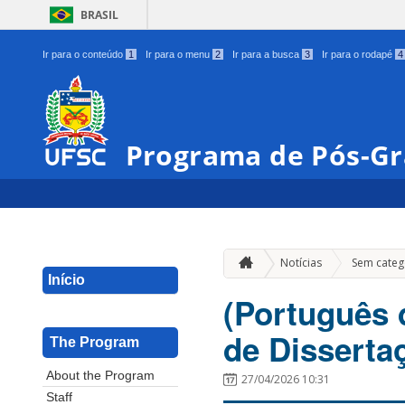
BRASIL
Ir para o conteúdo
1
Ir para o menu
2
Ir para a busca
3
Ir para o rodapé
4
Programa de Pós-G
Notícias
Sem categ
Início
(Português d
de Disserta
The Program
About the Program
27/04/2026 10:31
Staff