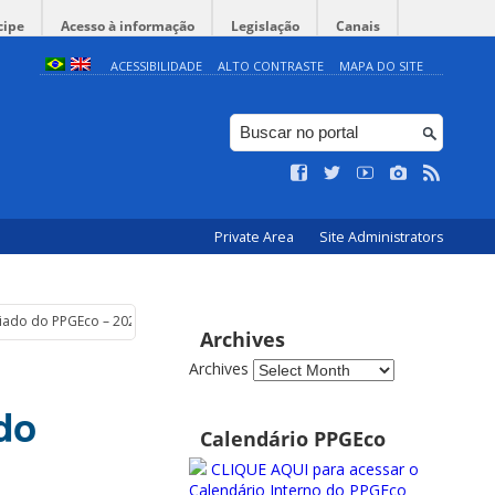
cipe
Acesso à informação
Legislação
Canais
ACESSIBILIDADE
ALTO CONTRASTE
MAPA DO SITE
Private Area
Site Administrators
giado do PPGEco – 2026
Archives
Archives
do
Calendário PPGEco
CLIQUE AQUI para acessar o
Calendário Interno do PPGEco