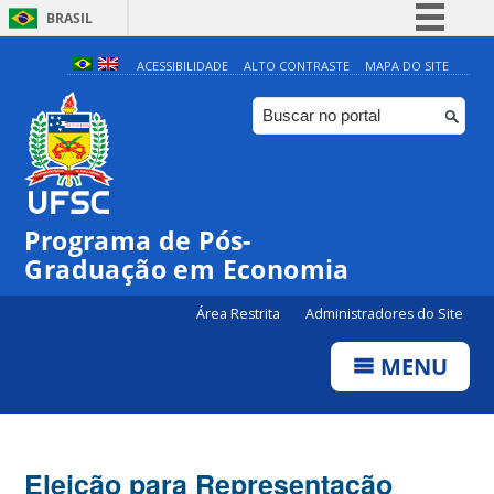
BRASIL
Simplifique!
ACESSIBILIDADE
ALTO CONTRASTE
MAPA DO SITE
Comunica BR
Participe
Acesso à informação
Legislação
Programa de Pós-
Canais
Graduação em Economia
Área Restrita
Administradores do Site
MENU
Eleição para Representação